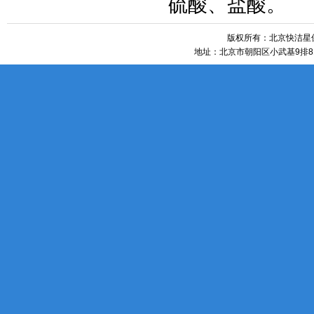
硫酸、盐酸。
版权所有：北京快洁星保洁
地址：北京市朝阳区小武基9排81号 htt